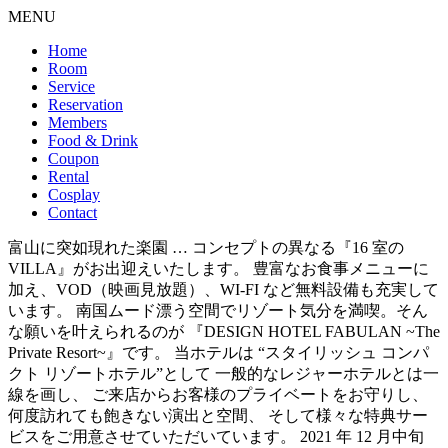
MENU
Home
Room
Service
Reservation
Members
Food & Drink
Coupon
Rental
Cosplay
Contact
富山に突如現れた楽園 … コンセプトの異なる『16 室の
VILLA』がお出迎えいたします。 豊富なお食事メニューに
加え、VOD（映画見放題）、WI-FI など無料設備も充実して
います。 南国ムード漂う空間でリゾート気分を満喫。そん
な願いを叶えられるのが 『DESIGN HOTEL FABULAN ~The
Private Resort~』です。 当ホテルは “スタイリッシュ コンパ
クト リゾートホテル”として 一般的なレジャーホテルとは一
線を画し、 ご来店からお客様のプライベートをお守りし、
何度訪れても飽きない演出と空間、 そして様々な特典サー
ビスをご用意させていただいています。 2021 年 12 月中旬