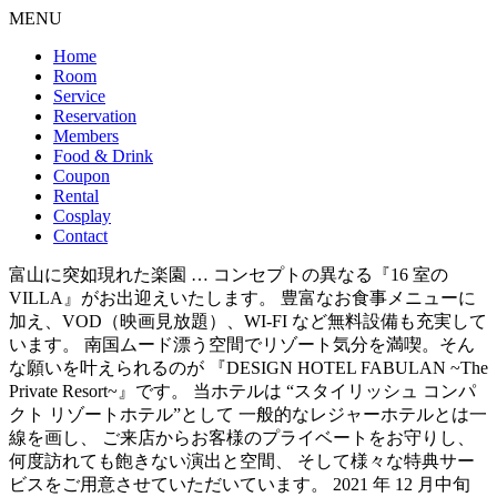
MENU
Home
Room
Service
Reservation
Members
Food & Drink
Coupon
Rental
Cosplay
Contact
富山に突如現れた楽園 … コンセプトの異なる『16 室の
VILLA』がお出迎えいたします。 豊富なお食事メニューに
加え、VOD（映画見放題）、WI-FI など無料設備も充実して
います。 南国ムード漂う空間でリゾート気分を満喫。そん
な願いを叶えられるのが 『DESIGN HOTEL FABULAN ~The
Private Resort~』です。 当ホテルは “スタイリッシュ コンパ
クト リゾートホテル”として 一般的なレジャーホテルとは一
線を画し、 ご来店からお客様のプライベートをお守りし、
何度訪れても飽きない演出と空間、 そして様々な特典サー
ビスをご用意させていただいています。 2021 年 12 月中旬