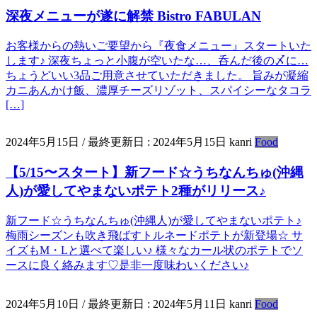
深夜メニューが遂に解禁 Bistro FABULAN
お客様からの熱いご要望から『夜食メニュー』スタートいた
します♪ 深夜ちょっと小腹が空いたな…、呑んだ後の〆に…
ちょうどいい3品ご用意させていただきました。 旨みが凝縮
カニあんかけ飯、濃厚チーズリゾット、スパイシーなタコラ
[…]
2024年5月15日
/ 最終更新日 :
2024年5月15日
kanri
Food
【5/15〜スタート】新フード☆うちなんちゅ(沖縄
人)が愛してやまないポテト2種がリリース♪
新フード☆うちなんちゅ(沖縄人)が愛してやまないポテト♪
梅雨シーズンも吹き飛ばすトルネードポテトが新登場☆ サ
イズもM・Lと選べて楽しい♪ 様々なカール状のポテトでソ
ースに良く絡みます♡是非一度味わいください♪
2024年5月10日
/ 最終更新日 :
2024年5月11日
kanri
Food