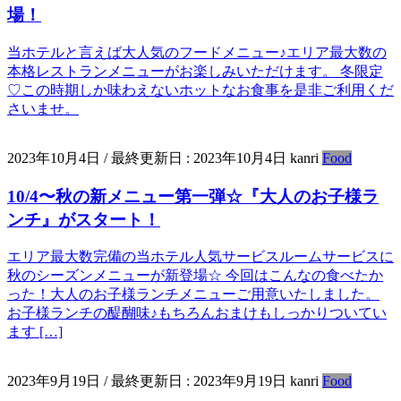
場！
当ホテルと言えば大人気のフードメニュー♪エリア最大数の
本格レストランメニューがお楽しみいただけます。 冬限定
♡この時期しか味わえないホットなお食事を是非ご利用くだ
さいませ。
2023年10月4日
/ 最終更新日 :
2023年10月4日
kanri
Food
10/4〜秋の新メニュー第一弾☆『大人のお子様ラ
ンチ』がスタート！
エリア最大数完備の当ホテル人気サービスルームサービスに
秋のシーズンメニューが新登場☆ 今回はこんなの食べたか
った！大人のお子様ランチメニューご用意いたしました。
お子様ランチの醍醐味♪もちろんおまけもしっかりついてい
ます […]
2023年9月19日
/ 最終更新日 :
2023年9月19日
kanri
Food