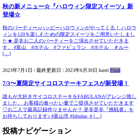
秋の新メニュー☆『ハロウィン限定スイーツ』新
登場☆
秋のパーティー♪ハッピーハロウィンがやってくる！ ハロウ
ィンを120％楽しむための限定スイーツをご用意いたしまし
た★ 是非お二人のパーティーをご演出させていただきま
す。 #富山 #ホテル #ファビュラン #ホテル ＃ルー
[…]
2023年7月1日
/ 最終更新日 :
2023年6月30日
kanri
Food
7/3〜夏限定サイコロステーキフェスが新登場！
誰もが大好きサイコロステーキをFABULANがアレンジ致し
ました。 お客様の食べたい量でご提供させていただきます
♡お二人で最高記録作りませんか？ 是非是非『挑戦者』を
お待ちしております♪ #富山市 #fabulan # […]
投稿ナビゲーション