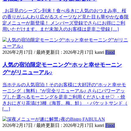
お花見のシーズン到来！食べ歩きに人気のおつまみ串、桜
の香りがふんわり広がるスイーツなど見た目も華やかな春限
定メニューが新登場！ メンバーズ登録でさらにお得にご利
用いただけます。まだ未加入のお客様は是非ご登録 […]
2026年2月17日
/ 最終更新日 :
2026年2月17日
kanri
Food
人気の宿泊限定モーニング“ホッと幸せモーニン
グ”がリニューアル♪
当ホテルの人気宿泊！そのお客様に大好評の“ホッと幸せモ
ーニング（無料）”が完全リニューアル♪ さらにパワーアッ
プした選べるモーニングを是非ご利用くださいませ♡ ・焼
きおにぎり茶漬け3種（海苔、梅、鮭） ・バケットサンド（
[…]
2026年2月17日
/ 最終更新日 :
2026年2月17日
kanri
Food