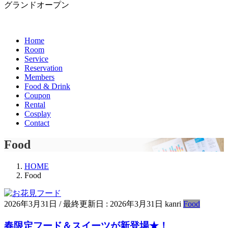
グランドオープン
Home
Room
Service
Reservation
Members
Food & Drink
Coupon
Rental
Cosplay
Contact
Food
HOME
Food
2026年3月31日
/ 最終更新日 :
2026年3月31日
kanri
Food
春限定フード＆スイーツが新登場★！