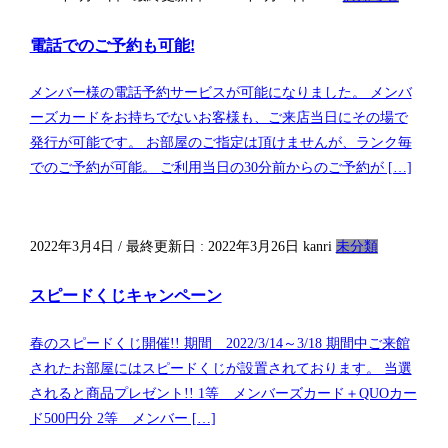
電話でのご予約も可能!
メンバー様の電話予約サービスが可能になりました。 メンバ
ーズカードをお持ちでないお客様も、ご来店当日にその場で
発行が可能です。 お部屋のご指定は頂けませんが、ランク毎
でのご予約が可能。 ご利用当日の30分前からのご予約が […]
2022年3月4日
/ 最終更新日 :
2022年3月26日
kanri
未分類
スピードくじキャンペーン
春のスピードくじ開催!! 期間 2022/3/14～3/18 期間中ご来館
されたお部屋にはスピードくじが設置されております。 当選
されると商品プレゼント!! 1等 メンバーズカード＋QUOカー
ド500円分 2等 メンバー […]