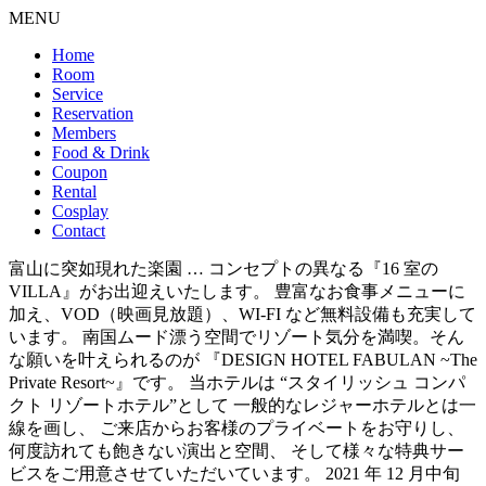
MENU
Home
Room
Service
Reservation
Members
Food & Drink
Coupon
Rental
Cosplay
Contact
富山に突如現れた楽園 … コンセプトの異なる『16 室の
VILLA』がお出迎えいたします。 豊富なお食事メニューに
加え、VOD（映画見放題）、WI-FI など無料設備も充実して
います。 南国ムード漂う空間でリゾート気分を満喫。そん
な願いを叶えられるのが 『DESIGN HOTEL FABULAN ~The
Private Resort~』です。 当ホテルは “スタイリッシュ コンパ
クト リゾートホテル”として 一般的なレジャーホテルとは一
線を画し、 ご来店からお客様のプライベートをお守りし、
何度訪れても飽きない演出と空間、 そして様々な特典サー
ビスをご用意させていただいています。 2021 年 12 月中旬