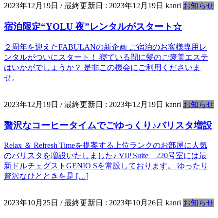
2023年12月19日
/ 最終更新日 :
2023年12月19日
kanri
お知らせ
宿泊限定“YOLU 夜”レンタルがスタート☆
２周年を迎えたFABULANの新企画 ご宿泊のお客様専用レ
ンタルがついにスタート！ 寝ている間に髪のご褒美エステ
はいかがでしょうか？ 是非この機会にご利用くださいま
せ。
2023年12月19日
/ 最終更新日 :
2023年12月19日
kanri
お知らせ
贅沢なコーヒータイムでごゆっくり♪バリスタ増設
Relax ＆ Refresh Timeを提案する上位ランクのお部屋に人気
のバリスタを増設いたしました♪ VIP Suite 220号室には最
新ドルチェグストGENIO Sを常設しております。 ゆったり
贅沢なひとときを是 […]
2023年10月25日
/ 最終更新日 :
2023年10月26日
kanri
お知らせ