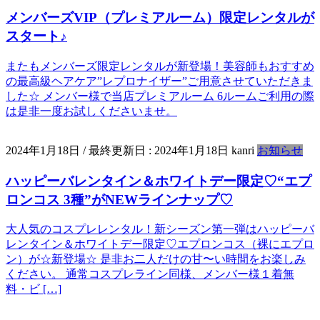
メンバーズVIP（プレミアルーム）限定レンタルが
スタート♪
またもメンバーズ限定レンタルが新登場！美容師もおすすめ
の最高級ヘアケア”レプロナイザー”ご用意させていただきま
した☆ メンバー様で当店プレミアルーム 6ルームご利用の際
は是非一度お試しくださいませ。
2024年1月18日
/ 最終更新日 :
2024年1月18日
kanri
お知らせ
ハッピーバレンタイン＆ホワイトデー限定♡“エプ
ロンコス 3種”がNEWラインナップ♡
大人気のコスプレレンタル！新シーズン第一弾はハッピーバ
レンタイン＆ホワイトデー限定♡エプロンコス（裸にエプロ
ン）が☆新登場☆ 是非お二人だけの甘〜い時間をお楽しみ
ください。 通常コスプレライン同様、メンバー様１着無
料・ビ […]