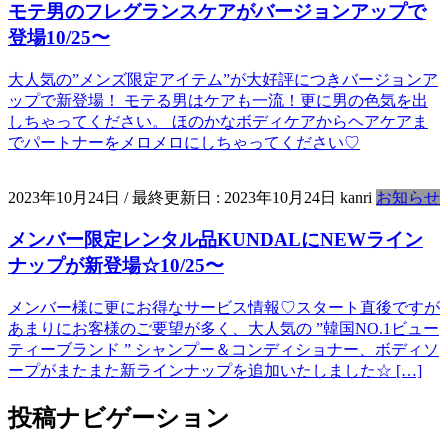
モテ男のフレグランスケアがバージョンアップで
登場10/25〜
大人気の”メンズ限定アイテム”が大好評につきバージョンア
ップで新登場！ モテる男はケアも一流！更に男の色気を出
しちゃってください。 ほのかなボディケアからヘアケアま
でパートナーをメロメロにしちゃってください♡
2023年10月24日
/ 最終更新日 :
2023年10月24日
kanri
お知らせ
メンバー限定レンタル品KUNDALにNEWライン
ナップが新登場☆10/25〜
メンバー様に更にお得なサービス情報♡スタート直後ですが
あまりにお客様のご要望が多く、大人気の ”韓国NO.1ビュー
ティーブランド ” シャンプー＆コンディショナー、ボディソ
ープがまたまた新ラインナップを追加いたしました☆ […]
投稿ナビゲーション