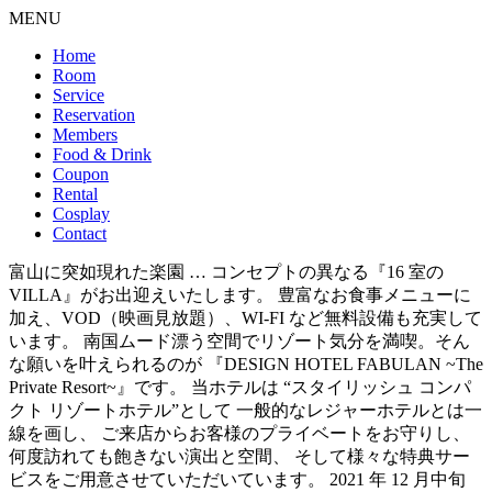
MENU
Home
Room
Service
Reservation
Members
Food & Drink
Coupon
Rental
Cosplay
Contact
富山に突如現れた楽園 … コンセプトの異なる『16 室の
VILLA』がお出迎えいたします。 豊富なお食事メニューに
加え、VOD（映画見放題）、WI-FI など無料設備も充実して
います。 南国ムード漂う空間でリゾート気分を満喫。そん
な願いを叶えられるのが 『DESIGN HOTEL FABULAN ~The
Private Resort~』です。 当ホテルは “スタイリッシュ コンパ
クト リゾートホテル”として 一般的なレジャーホテルとは一
線を画し、 ご来店からお客様のプライベートをお守りし、
何度訪れても飽きない演出と空間、 そして様々な特典サー
ビスをご用意させていただいています。 2021 年 12 月中旬