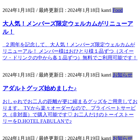
2024年1月18日
/ 最終更新日 :
2024年1月18日
kanri
Food
大人気！メンバーズ限定ウェルカムがリニューア
ル！
２周年を記念して、大人気！メンバーズ限定ウェルカムが
リニューアル！ メンバー様はおひとり様１品ずつ（スイー
ツ・ドリンクの中から各１品ずつ）無料でご利用可能です！
2024年1月18日
/ 最終更新日 :
2024年1月18日
kanri
お知らせ
アダルトグッズ始めました♪
おしゃれでお二人の距離が更に縮まるグッズをご用意してお
ります。 TVから楽々オーダーなので、プライベートサービ
ス（非対面）で購入可能です♡ お二人だけのトーイストー
リーをD.HOTEL FABULANで♪
2024年1月18日
/ 最終更新日 :
2024年1月19日
kanri
お知らせ