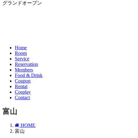
グランドオープン
Home
Room
Service
Reservation
Members
Food & Drink
Coupon
Rental
Cosplay
Contact
富山
HOME
富山