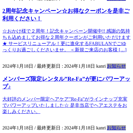
2周年記念キャンペーン☆お得なクーポンを是非ご
利用ください！
☆おかけ様で２周年！記念キャンペーン開催中!! 感謝の気持
ちも込めましてお得な２周年クーポンがご利用いただけます
★ サービスリニューアル！更に進化するFABULANでごゆ
っくりお過ごしくださいませ。 ＜新規ご来店のお客様 […]
2024年1月18日
/ 最終更新日 :
2024年1月18日
kanri
お知らせ
メンバーズ限定レンタル”Re-Fa”が更にパワーアッ
プ♪
大好評のメンバー限定ヘアケア”Re-Fa”がラインナップ充実
でパワーアップいたしました☆ 是非当店でヘアエステをお
楽しみください。
2024年1月18日
/ 最終更新日 :
2024年1月18日
kanri
お知らせ