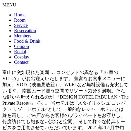
MENU
Home
Room
Service
Reservation
Members
Food & Drink
Coupon
Rental
Cosplay
Contact
富山に突如現れた楽園 … コンセプトの異なる『16 室の
VILLA』がお出迎えいたします。 豊富なお食事メニューに
加え、VOD（映画見放題）、WI-FI など無料設備も充実して
います。 南国ムード漂う空間でリゾート気分を満喫。そん
な願いを叶えられるのが 『DESIGN HOTEL FABULAN ~The
Private Resort~』です。 当ホテルは “スタイリッシュ コンパ
クト リゾートホテル”として 一般的なレジャーホテルとは一
線を画し、 ご来店からお客様のプライベートをお守りし、
何度訪れても飽きない演出と空間、 そして様々な特典サー
ビスをご用意させていただいています。 2021 年 12 月中旬