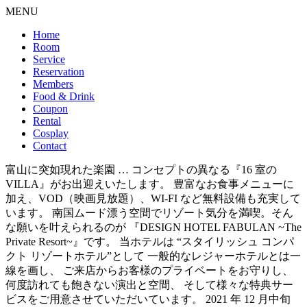
MENU
Home
Room
Service
Reservation
Members
Food & Drink
Coupon
Rental
Cosplay
Contact
富山に突如現れた楽園 … コンセプトの異なる『16 室の
VILLA』がお出迎えいたします。 豊富なお食事メニューに
加え、VOD（映画見放題）、WI-FI など無料設備も充実して
います。 南国ムード漂う空間でリゾート気分を満喫。そん
な願いを叶えられるのが 『DESIGN HOTEL FABULAN ~The
Private Resort~』です。 当ホテルは “スタイリッシュ コンパ
クト リゾートホテル”として 一般的なレジャーホテルとは一
線を画し、 ご来店からお客様のプライベートをお守りし、
何度訪れても飽きない演出と空間、 そして様々な特典サー
ビスをご用意させていただいています。 2021 年 12 月中旬