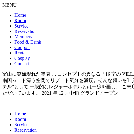
MENU
Home
Room
Service
Reservation
Members
Food & Drink
Coupon
Rental
Cosplay
Contact
富山に突如現れた楽園 … コンセプトの異なる『16 室の VI
南国ムード漂う空間でリゾート気分を満喫。そんな願いを叶えられるのが 『
テル”として 一般的なレジャーホテルとは一線を画し、 ご
ただいています。 2021 年 12 月中旬 グランドオープン
Home
Room
Service
Reservation