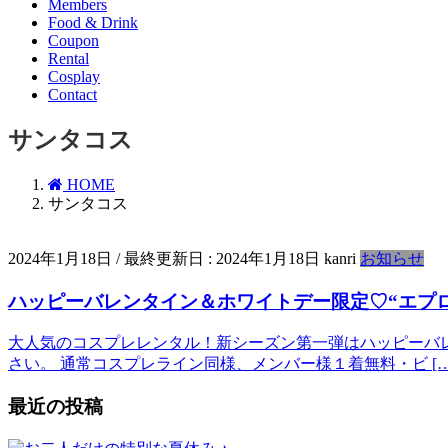
Members
Food & Drink
Coupon
Rental
Cosplay
Contact
サンタコス
HOME
サンタコス
2024年1月18日
/ 最終更新日 :
2024年1月18日
kanri
お知らせ
ハッピーバレンタイン＆ホワイトデー限定♡“エプロ
大人気のコスプレレンタル！新シーズン第一弾はハッピーバ
さい。 通常コスプレライン同様、メンバー様１着無料・ビ […
最近の投稿