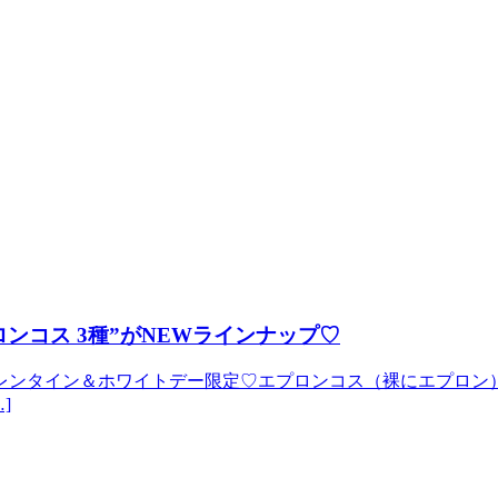
ンコス 3種”がNEWラインナップ♡
レンタイン＆ホワイトデー限定♡エプロンコス（裸にエプロン）
]