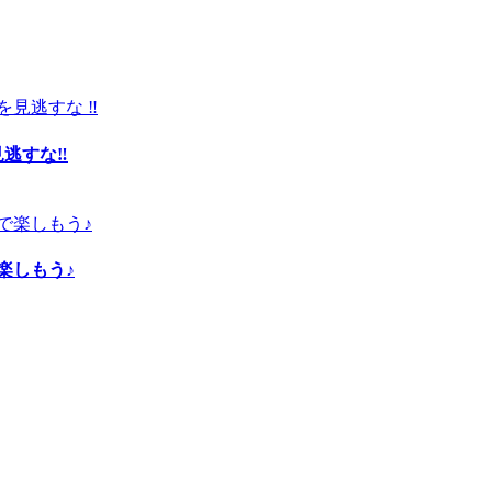
見逃すな‼
楽しもう♪