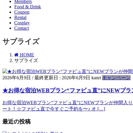
Members
Food & Drink
Coupon
Rental
Cosplay
Contact
サプライズ
HOME
サプライズ
2026年6月9日
/ 最終更新日 :
2026年6月9日
kanri
キャンペーン
★お得な宿泊WEBプラン“ファビュ直”にNEWプラ
お得な宿泊WEBプラン“ファビュ直”にNEWプランが仲間入
ート！☆ファビュ直で今すぐご予約を〜♪ オ […]
最近の投稿