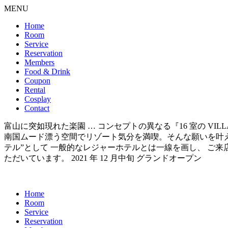
MENU
Home
Room
Service
Reservation
Members
Food & Drink
Coupon
Rental
Cosplay
Contact
富山に突如現れた楽園 … コンセプトの異なる『16 室の VI
南国ムード漂う空間でリゾート気分を満喫。そんな願いを叶えられるのが 『
テル”として 一般的なレジャーホテルとは一線を画し、 ご
ただいています。 2021 年 12 月中旬 グランドオープン
Home
Room
Service
Reservation