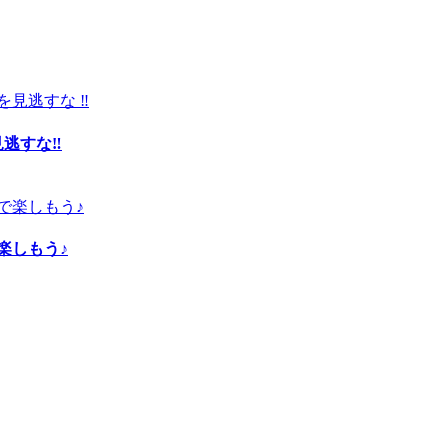
見逃すな‼
楽しもう♪