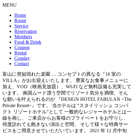
MENU
Home
Room
Service
Reservation
Members
Food & Drink
Coupon
Rental
Cosplay
Contact
富山に突如現れた楽園 … コンセプトの異なる『16 室の
VILLA』がお出迎えいたします。 豊富なお食事メニューに
加え、VOD（映画見放題）、WI-FI など無料設備も充実して
います。 南国ムード漂う空間でリゾート気分を満喫。そん
な願いを叶えられるのが 『DESIGN HOTEL FABULAN ~The
Private Resort~』です。 当ホテルは “スタイリッシュ コンパ
クト リゾートホテル”として 一般的なレジャーホテルとは一
線を画し、 ご来店からお客様のプライベートをお守りし、
何度訪れても飽きない演出と空間、 そして様々な特典サー
ビスをご用意させていただいています。 2021 年 12 月中旬