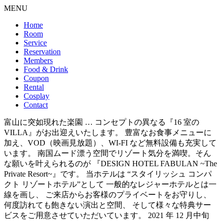
MENU
Home
Room
Service
Reservation
Members
Food & Drink
Coupon
Rental
Cosplay
Contact
富山に突如現れた楽園 … コンセプトの異なる『16 室の
VILLA』がお出迎えいたします。 豊富なお食事メニューに
加え、VOD（映画見放題）、WI-FI など無料設備も充実して
います。 南国ムード漂う空間でリゾート気分を満喫。そん
な願いを叶えられるのが 『DESIGN HOTEL FABULAN ~The
Private Resort~』です。 当ホテルは “スタイリッシュ コンパ
クト リゾートホテル”として 一般的なレジャーホテルとは一
線を画し、 ご来店からお客様のプライベートをお守りし、
何度訪れても飽きない演出と空間、 そして様々な特典サー
ビスをご用意させていただいています。 2021 年 12 月中旬