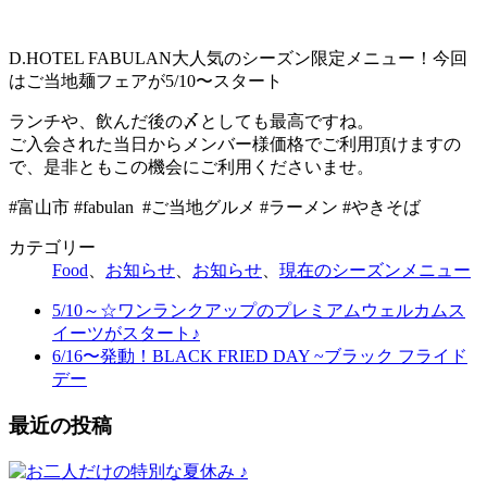
D.HOTEL FABULAN大人気のシーズン限定メニュー！今回
はご当地麺フェアが5/10〜スタート
ランチや、飲んだ後の〆としても最高ですね。
ご入会された当日からメンバー様価格でご利用頂けますの
で、是非ともこの機会にご利用くださいませ。
#富山市 #fabulan #ご当地グルメ #ラーメン #やきそば
カテゴリー
Food
、
お知らせ
、
お知らせ
、
現在のシーズンメニュー
5/10～☆ワンランクアップのプレミアムウェルカムス
イーツがスタート♪
6/16〜発動！BLACK FRIED DAY ~ブラック フライド
デー
最近の投稿