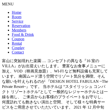
MENU
Home
Room
Service
Reservation
Members
Food & Drink
Coupon
Rental
Cosplay
Contact
富山に突如現れた楽園 … コンセプトの異なる『16 室の
VILLA』がお出迎えいたします。 豊富なお食事メニューに
加え、VOD（映画見放題）、WI-FI など無料設備も充実して
います。 南国ムード漂う空間でリゾート気分を満喫。そん
な願いを叶えられるのが 『DESIGN HOTEL FABULAN ~The
Private Resort~』です。 当ホテルは “スタイリッシュ コンパ
クト リゾートホテル”として 一般的なレジャーホテルとは一
線を画し、 ご来店からお客様のプライベートをお守りし、
何度訪れても飽きない演出と空間、 そして様々な特典サー
ビスをご用意させていただいています。 2021 年 12 月中旬