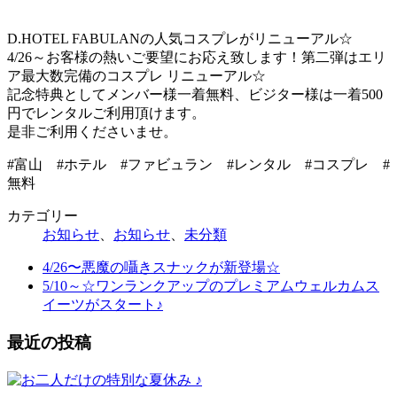
D.HOTEL FABULANの人気コスプレがリニューアル☆
4/26～お客様の熱いご要望にお応え致します！第二弾はエリ
ア最大数完備のコスプレ リニューアル☆
記念特典としてメンバー様一着無料、ビジター様は一着500
円でレンタルご利用頂けます。
是非ご利用くださいませ。
#富山 #ホテル #ファビュラン #レンタル #コスプレ #
無料
カテゴリー
お知らせ
、
お知らせ
、
未分類
4/26〜悪魔の囁きスナックが新登場☆
5/10～☆ワンランクアップのプレミアムウェルカムス
イーツがスタート♪
最近の投稿