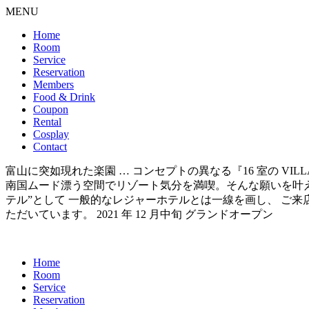
MENU
Home
Room
Service
Reservation
Members
Food & Drink
Coupon
Rental
Cosplay
Contact
富山に突如現れた楽園 … コンセプトの異なる『16 室の VI
南国ムード漂う空間でリゾート気分を満喫。そんな願いを叶えられるのが 『
テル”として 一般的なレジャーホテルとは一線を画し、 ご
ただいています。 2021 年 12 月中旬 グランドオープン
Home
Room
Service
Reservation