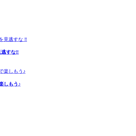
見逃すな‼
楽しもう♪