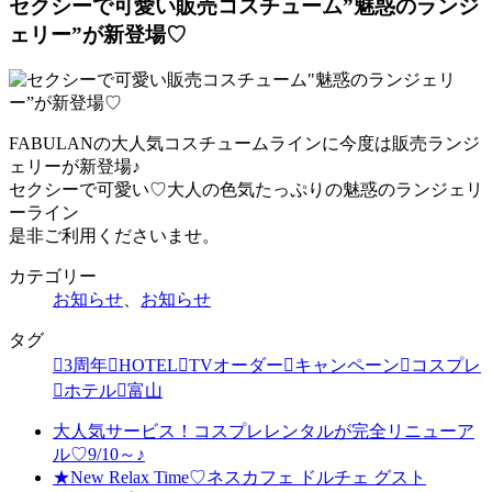
セクシーで可愛い販売コスチューム”魅惑のランジ
ェリー”が新登場♡
FABULANの大人気コスチュームラインに今度は販売ランジ
ェリーが新登場♪
セクシーで可愛い♡大人の色気たっぷりの魅惑のランジェリ
ーライン
是非ご利用くださいませ。
カテゴリー
お知らせ
、
お知らせ
タグ
3周年
HOTEL
TVオーダー
キャンペーン
コスプレ
ホテル
富山
大人気サービス！コスプレレンタルが完全リニューア
ル♡9/10～♪
★New Relax Time♡ネスカフェ ドルチェ グスト