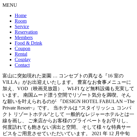
MENU
Home
Room
Service
Reservation
Members
Food & Drink
Coupon
Rental
Cosplay
Contact
富山に突如現れた楽園 … コンセプトの異なる『16 室の
VILLA』がお出迎えいたします。 豊富なお食事メニューに
加え、VOD（映画見放題）、WI-FI など無料設備も充実して
います。 南国ムード漂う空間でリゾート気分を満喫。そん
な願いを叶えられるのが 『DESIGN HOTEL FABULAN ~The
Private Resort~』です。 当ホテルは “スタイリッシュ コンパ
クト リゾートホテル”として 一般的なレジャーホテルとは一
線を画し、 ご来店からお客様のプライベートをお守りし、
何度訪れても飽きない演出と空間、 そして様々な特典サー
ビスをご用意させていただいています。 2021 年 12 月中旬