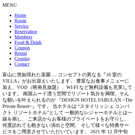
MENU
Home
Room
Service
Reservation
Members
Food & Drink
Coupon
Rental
Cosplay
Contact
富山に突如現れた楽園 … コンセプトの異なる『16 室の
VILLA』がお出迎えいたします。 豊富なお食事メニューに
加え、VOD（映画見放題）、WI-FI など無料設備も充実して
います。 南国ムード漂う空間でリゾート気分を満喫。そん
な願いを叶えられるのが 『DESIGN HOTEL FABULAN ~The
Private Resort~』です。 当ホテルは “スタイリッシュ コンパ
クト リゾートホテル”として 一般的なレジャーホテルとは一
線を画し、 ご来店からお客様のプライベートをお守りし、
何度訪れても飽きない演出と空間、 そして様々な特典サー
ビスをご用意させていただいています。 2021 年 12 月中旬