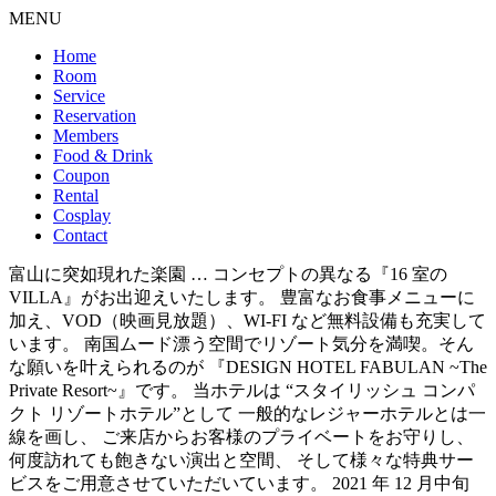
MENU
Home
Room
Service
Reservation
Members
Food & Drink
Coupon
Rental
Cosplay
Contact
富山に突如現れた楽園 … コンセプトの異なる『16 室の
VILLA』がお出迎えいたします。 豊富なお食事メニューに
加え、VOD（映画見放題）、WI-FI など無料設備も充実して
います。 南国ムード漂う空間でリゾート気分を満喫。そん
な願いを叶えられるのが 『DESIGN HOTEL FABULAN ~The
Private Resort~』です。 当ホテルは “スタイリッシュ コンパ
クト リゾートホテル”として 一般的なレジャーホテルとは一
線を画し、 ご来店からお客様のプライベートをお守りし、
何度訪れても飽きない演出と空間、 そして様々な特典サー
ビスをご用意させていただいています。 2021 年 12 月中旬