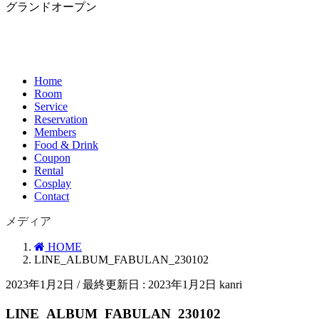
グランドオープン
Home
Room
Service
Reservation
Members
Food & Drink
Coupon
Rental
Cosplay
Contact
メディア
HOME
LINE_ALBUM_FABULAN_230102
2023年1月2日
/ 最終更新日 :
2023年1月2日
kanri
LINE_ALBUM_FABULAN_230102