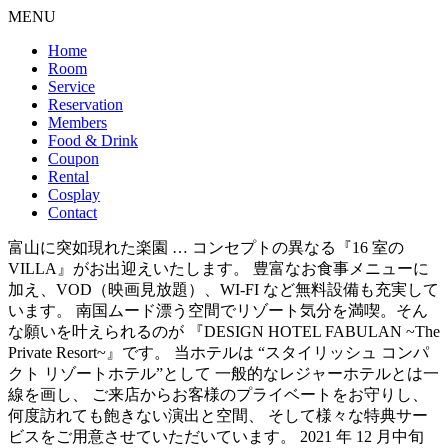
MENU
Home
Room
Service
Reservation
Members
Food & Drink
Coupon
Rental
Cosplay
Contact
富山に突如現れた楽園 … コンセプトの異なる『16 室の
VILLA』がお出迎えいたします。 豊富なお食事メニューに
加え、VOD（映画見放題）、WI-FI など無料設備も充実して
います。 南国ムード漂う空間でリゾート気分を満喫。そん
な願いを叶えられるのが 『DESIGN HOTEL FABULAN ~The
Private Resort~』です。 当ホテルは “スタイリッシュ コンパ
クト リゾートホテル”として 一般的なレジャーホテルとは一
線を画し、 ご来店からお客様のプライベートをお守りし、
何度訪れても飽きない演出と空間、 そして様々な特典サー
ビスをご用意させていただいています。 2021 年 12 月中旬