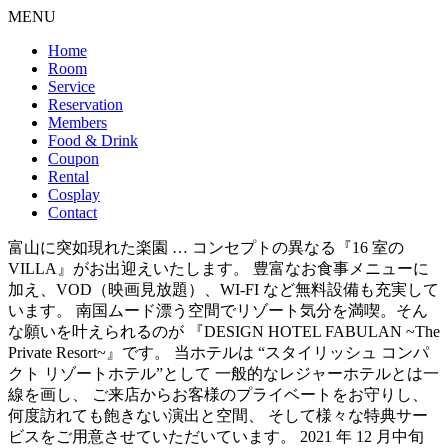
MENU
Home
Room
Service
Reservation
Members
Food & Drink
Coupon
Rental
Cosplay
Contact
富山に突如現れた楽園 … コンセプトの異なる『16 室の
VILLA』がお出迎えいたします。 豊富なお食事メニューに
加え、VOD（映画見放題）、WI-FI など無料設備も充実して
います。 南国ムード漂う空間でリゾート気分を満喫。そん
な願いを叶えられるのが 『DESIGN HOTEL FABULAN ~The
Private Resort~』です。 当ホテルは “スタイリッシュ コンパ
クト リゾートホテル”として 一般的なレジャーホテルとは一
線を画し、 ご来店からお客様のプライベートをお守りし、
何度訪れても飽きない演出と空間、 そして様々な特典サー
ビスをご用意させていただいています。 2021 年 12 月中旬