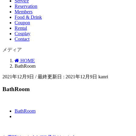
Service
Reservation
Members
Food & Drink
Coupon
Rental
Cosplay
Contact
メディア
HOME
BathRoom
2021年12月9日
/ 最終更新日 :
2021年12月9日
kanri
BathRoom
BathRoom