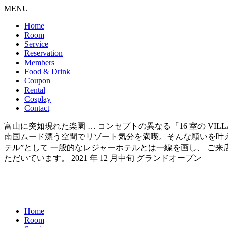
MENU
Home
Room
Service
Reservation
Members
Food & Drink
Coupon
Rental
Cosplay
Contact
富山に突如現れた楽園 … コンセプトの異なる『16 室の VI
南国ムード漂う空間でリゾート気分を満喫。そんな願いを叶えられるのが 『
テル”として 一般的なレジャーホテルとは一線を画し、 ご
ただいています。 2021 年 12 月中旬 グランドオープン
Home
Room