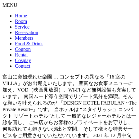
MENU
Home
Room
Service
Reservation
Members
Food & Drink
Coupon
Rental
Cosplay
Contact
富山に突如現れた楽園 … コンセプトの異なる『16 室の
VILLA』がお出迎えいたします。 豊富なお食事メニューに
加え、VOD（映画見放題）、WI-FI など無料設備も充実して
います。 南国ムード漂う空間でリゾート気分を満喫。そん
な願いを叶えられるのが 『DESIGN HOTEL FABULAN ~The
Private Resort~』です。 当ホテルは “スタイリッシュ コンパ
クト リゾートホテル”として 一般的なレジャーホテルとは一
線を画し、 ご来店からお客様のプライベートをお守りし、
何度訪れても飽きない演出と空間、 そして様々な特典サー
ビスをご用意させていただいています。 2021 年 12 月中旬