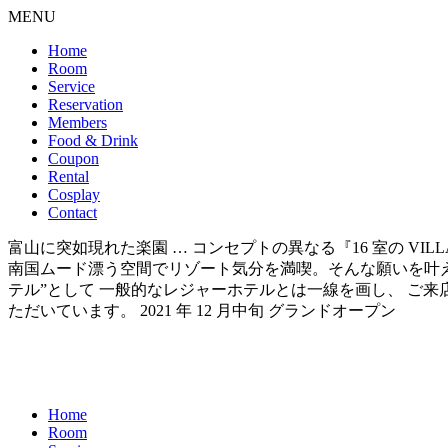
MENU
Home
Room
Service
Reservation
Members
Food & Drink
Coupon
Rental
Cosplay
Contact
富山に突如現れた楽園 … コンセプトの異なる『16 室の VI
南国ムード漂う空間でリゾート気分を満喫。そんな願いを叶えられるのが 『
テル”として 一般的なレジャーホテルとは一線を画し、 ご
ただいています。 2021 年 12 月中旬 グランドオープン
Home
Room