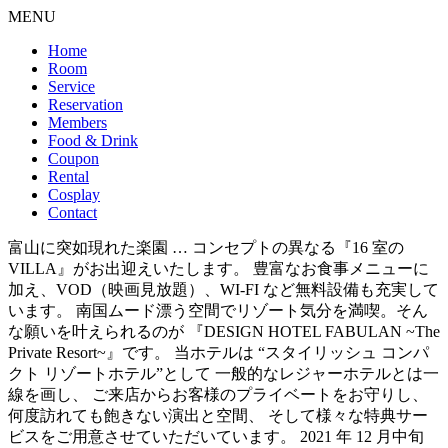
MENU
Home
Room
Service
Reservation
Members
Food & Drink
Coupon
Rental
Cosplay
Contact
富山に突如現れた楽園 … コンセプトの異なる『16 室の
VILLA』がお出迎えいたします。 豊富なお食事メニューに
加え、VOD（映画見放題）、WI-FI など無料設備も充実して
います。 南国ムード漂う空間でリゾート気分を満喫。そん
な願いを叶えられるのが 『DESIGN HOTEL FABULAN ~The
Private Resort~』です。 当ホテルは “スタイリッシュ コンパ
クト リゾートホテル”として 一般的なレジャーホテルとは一
線を画し、 ご来店からお客様のプライベートをお守りし、
何度訪れても飽きない演出と空間、 そして様々な特典サー
ビスをご用意させていただいています。 2021 年 12 月中旬