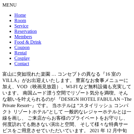
MENU
Home
Room
Service
Reservation
Members
Food & Drink
Coupon
Rental
Cosplay
Contact
富山に突如現れた楽園 … コンセプトの異なる『16 室の
VILLA』がお出迎えいたします。 豊富なお食事メニューに
加え、VOD（映画見放題）、WI-FI など無料設備も充実して
います。 南国ムード漂う空間でリゾート気分を満喫。そん
な願いを叶えられるのが 『DESIGN HOTEL FABULAN ~The
Private Resort~』です。 当ホテルは “スタイリッシュ コンパ
クト リゾートホテル”として 一般的なレジャーホテルとは一
線を画し、 ご来店からお客様のプライベートをお守りし、
何度訪れても飽きない演出と空間、 そして様々な特典サー
ビスをご用意させていただいています。 2021 年 12 月中旬