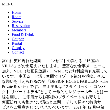
MENU
Home
Room
Service
Reservation
Members
Food & Drink
Coupon
Rental
Cosplay
Contact
富山に突如現れた楽園 … コンセプトの異なる『16 室の
VILLA』がお出迎えいたします。 豊富なお食事メニューに
加え、VOD（映画見放題）、WI-FI など無料設備も充実して
います。 南国ムード漂う空間でリゾート気分を満喫。そん
な願いを叶えられるのが 『DESIGN HOTEL FABULAN ~The
Private Resort~』です。 当ホテルは “スタイリッシュ コンパ
クト リゾートホテル”として 一般的なレジャーホテルとは一
線を画し、 ご来店からお客様のプライベートをお守りし、
何度訪れても飽きない演出と空間、 そして様々な特典サー
ビスをご用意させていただいています。 2021 年 12 月中旬