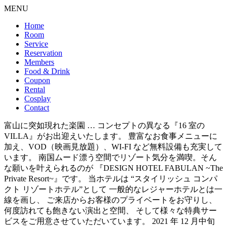
MENU
Home
Room
Service
Reservation
Members
Food & Drink
Coupon
Rental
Cosplay
Contact
富山に突如現れた楽園 … コンセプトの異なる『16 室の
VILLA』がお出迎えいたします。 豊富なお食事メニューに
加え、VOD（映画見放題）、WI-FI など無料設備も充実して
います。 南国ムード漂う空間でリゾート気分を満喫。そん
な願いを叶えられるのが 『DESIGN HOTEL FABULAN ~The
Private Resort~』です。 当ホテルは “スタイリッシュ コンパ
クト リゾートホテル”として 一般的なレジャーホテルとは一
線を画し、 ご来店からお客様のプライベートをお守りし、
何度訪れても飽きない演出と空間、 そして様々な特典サー
ビスをご用意させていただいています。 2021 年 12 月中旬