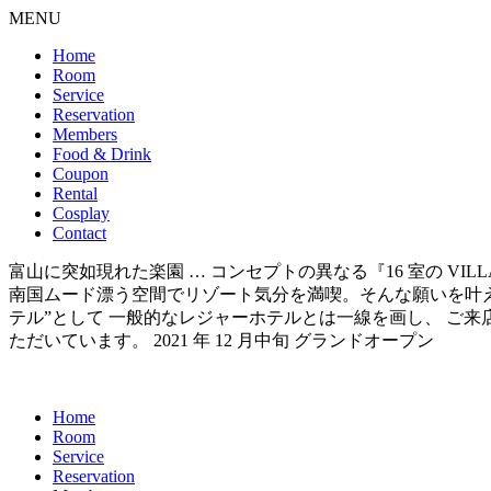
MENU
Home
Room
Service
Reservation
Members
Food & Drink
Coupon
Rental
Cosplay
Contact
富山に突如現れた楽園 … コンセプトの異なる『16 室の VI
南国ムード漂う空間でリゾート気分を満喫。そんな願いを叶えられるのが 『
テル”として 一般的なレジャーホテルとは一線を画し、 ご
ただいています。 2021 年 12 月中旬 グランドオープン
Home
Room
Service
Reservation