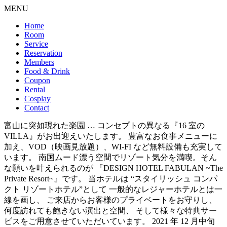
MENU
Home
Room
Service
Reservation
Members
Food & Drink
Coupon
Rental
Cosplay
Contact
富山に突如現れた楽園 … コンセプトの異なる『16 室の
VILLA』がお出迎えいたします。 豊富なお食事メニューに
加え、VOD（映画見放題）、WI-FI など無料設備も充実して
います。 南国ムード漂う空間でリゾート気分を満喫。そん
な願いを叶えられるのが 『DESIGN HOTEL FABULAN ~The
Private Resort~』です。 当ホテルは “スタイリッシュ コンパ
クト リゾートホテル”として 一般的なレジャーホテルとは一
線を画し、 ご来店からお客様のプライベートをお守りし、
何度訪れても飽きない演出と空間、 そして様々な特典サー
ビスをご用意させていただいています。 2021 年 12 月中旬