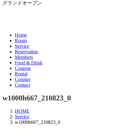
グランドオープン
Home
Room
Service
Reservation
Members
Food & Drink
Coupon
Rental
Cosplay
Contact
w1000h667_210823_0
HOME
Service
w1000h667_210823_0