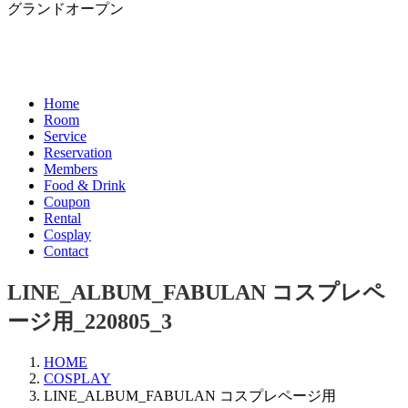
グランドオープン
Home
Room
Service
Reservation
Members
Food & Drink
Coupon
Rental
Cosplay
Contact
LINE_ALBUM_FABULAN コスプレペ
ージ用_220805_3
HOME
COSPLAY
LINE_ALBUM_FABULAN コスプレページ用