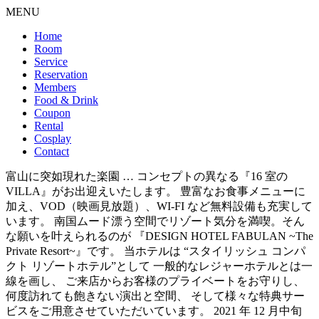
MENU
Home
Room
Service
Reservation
Members
Food & Drink
Coupon
Rental
Cosplay
Contact
富山に突如現れた楽園 … コンセプトの異なる『16 室の
VILLA』がお出迎えいたします。 豊富なお食事メニューに
加え、VOD（映画見放題）、WI-FI など無料設備も充実して
います。 南国ムード漂う空間でリゾート気分を満喫。そん
な願いを叶えられるのが 『DESIGN HOTEL FABULAN ~The
Private Resort~』です。 当ホテルは “スタイリッシュ コンパ
クト リゾートホテル”として 一般的なレジャーホテルとは一
線を画し、 ご来店からお客様のプライベートをお守りし、
何度訪れても飽きない演出と空間、 そして様々な特典サー
ビスをご用意させていただいています。 2021 年 12 月中旬