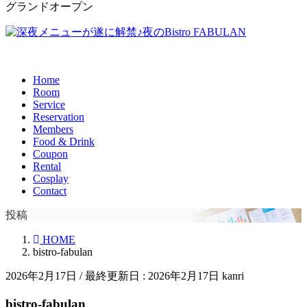
グランドオープン
Home
Room
Service
Reservation
Members
Food & Drink
Coupon
Rental
Cosplay
Contact
投稿
HOME
bistro-fabulan
2026年2月17日
/ 最終更新日 :
2026年2月17日
kanri
bistro-fabulan