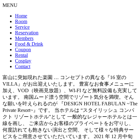
MENU
Home
Room
Service
Reservation
Members
Food & Drink
Coupon
Rental
Cosplay
Contact
富山に突如現れた楽園 … コンセプトの異なる『16 室の
VILLA』がお出迎えいたします。 豊富なお食事メニューに
加え、VOD（映画見放題）、WI-FI など無料設備も充実して
います。 南国ムード漂う空間でリゾート気分を満喫。そん
な願いを叶えられるのが 『DESIGN HOTEL FABULAN ~The
Private Resort~』です。 当ホテルは “スタイリッシュ コンパ
クト リゾートホテル”として 一般的なレジャーホテルとは一
線を画し、 ご来店からお客様のプライベートをお守りし、
何度訪れても飽きない演出と空間、 そして様々な特典サー
ビスをご用意させていただいています。 2021 年 12 月中旬