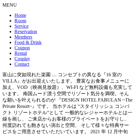
MENU
Home
Room
Service
Reservation
Members
Food & Drink
Coupon
Rental
Cosplay
Contact
富山に突如現れた楽園 … コンセプトの異なる『16 室の
VILLA』がお出迎えいたします。 豊富なお食事メニューに
加え、VOD（映画見放題）、WI-FI など無料設備も充実して
います。 南国ムード漂う空間でリゾート気分を満喫。そん
な願いを叶えられるのが 『DESIGN HOTEL FABULAN ~The
Private Resort~』です。 当ホテルは “スタイリッシュ コンパ
クト リゾートホテル”として 一般的なレジャーホテルとは一
線を画し、 ご来店からお客様のプライベートをお守りし、
何度訪れても飽きない演出と空間、 そして様々な特典サー
ビスをご用意させていただいています。 2021 年 12 月中旬