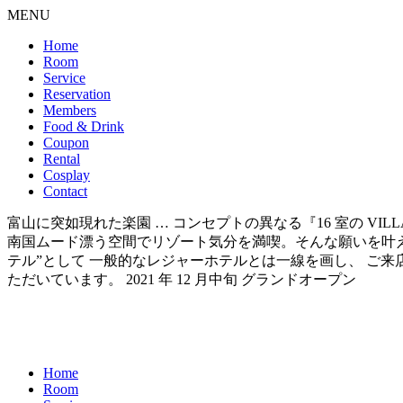
MENU
Home
Room
Service
Reservation
Members
Food & Drink
Coupon
Rental
Cosplay
Contact
富山に突如現れた楽園 … コンセプトの異なる『16 室の VI
南国ムード漂う空間でリゾート気分を満喫。そんな願いを叶えられるのが 『
テル”として 一般的なレジャーホテルとは一線を画し、 ご
ただいています。 2021 年 12 月中旬 グランドオープン
Home
Room