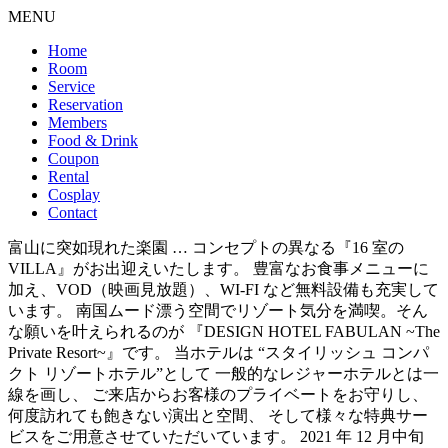
MENU
Home
Room
Service
Reservation
Members
Food & Drink
Coupon
Rental
Cosplay
Contact
富山に突如現れた楽園 … コンセプトの異なる『16 室の
VILLA』がお出迎えいたします。 豊富なお食事メニューに
加え、VOD（映画見放題）、WI-FI など無料設備も充実して
います。 南国ムード漂う空間でリゾート気分を満喫。そん
な願いを叶えられるのが 『DESIGN HOTEL FABULAN ~The
Private Resort~』です。 当ホテルは “スタイリッシュ コンパ
クト リゾートホテル”として 一般的なレジャーホテルとは一
線を画し、 ご来店からお客様のプライベートをお守りし、
何度訪れても飽きない演出と空間、 そして様々な特典サー
ビスをご用意させていただいています。 2021 年 12 月中旬