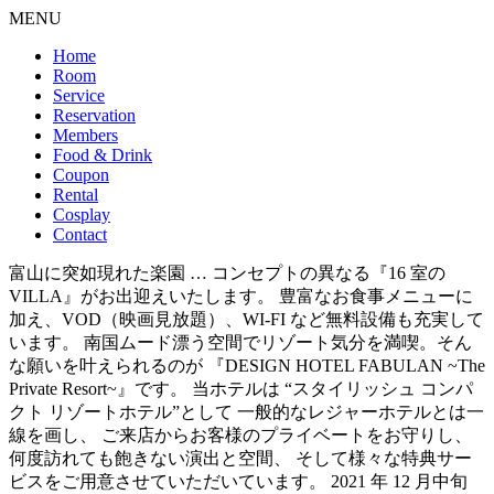
MENU
Home
Room
Service
Reservation
Members
Food & Drink
Coupon
Rental
Cosplay
Contact
富山に突如現れた楽園 … コンセプトの異なる『16 室の
VILLA』がお出迎えいたします。 豊富なお食事メニューに
加え、VOD（映画見放題）、WI-FI など無料設備も充実して
います。 南国ムード漂う空間でリゾート気分を満喫。そん
な願いを叶えられるのが 『DESIGN HOTEL FABULAN ~The
Private Resort~』です。 当ホテルは “スタイリッシュ コンパ
クト リゾートホテル”として 一般的なレジャーホテルとは一
線を画し、 ご来店からお客様のプライベートをお守りし、
何度訪れても飽きない演出と空間、 そして様々な特典サー
ビスをご用意させていただいています。 2021 年 12 月中旬