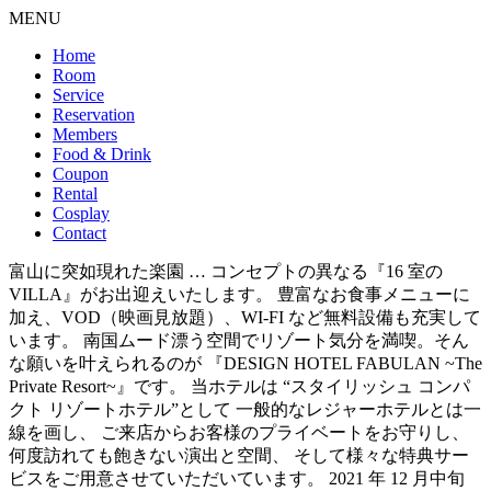
MENU
Home
Room
Service
Reservation
Members
Food & Drink
Coupon
Rental
Cosplay
Contact
富山に突如現れた楽園 … コンセプトの異なる『16 室の
VILLA』がお出迎えいたします。 豊富なお食事メニューに
加え、VOD（映画見放題）、WI-FI など無料設備も充実して
います。 南国ムード漂う空間でリゾート気分を満喫。そん
な願いを叶えられるのが 『DESIGN HOTEL FABULAN ~The
Private Resort~』です。 当ホテルは “スタイリッシュ コンパ
クト リゾートホテル”として 一般的なレジャーホテルとは一
線を画し、 ご来店からお客様のプライベートをお守りし、
何度訪れても飽きない演出と空間、 そして様々な特典サー
ビスをご用意させていただいています。 2021 年 12 月中旬