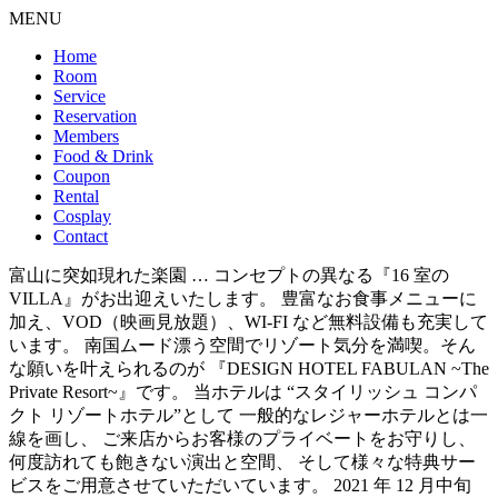
MENU
Home
Room
Service
Reservation
Members
Food & Drink
Coupon
Rental
Cosplay
Contact
富山に突如現れた楽園 … コンセプトの異なる『16 室の
VILLA』がお出迎えいたします。 豊富なお食事メニューに
加え、VOD（映画見放題）、WI-FI など無料設備も充実して
います。 南国ムード漂う空間でリゾート気分を満喫。そん
な願いを叶えられるのが 『DESIGN HOTEL FABULAN ~The
Private Resort~』です。 当ホテルは “スタイリッシュ コンパ
クト リゾートホテル”として 一般的なレジャーホテルとは一
線を画し、 ご来店からお客様のプライベートをお守りし、
何度訪れても飽きない演出と空間、 そして様々な特典サー
ビスをご用意させていただいています。 2021 年 12 月中旬