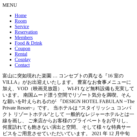
MENU
Home
Room
Service
Reservation
Members
Food & Drink
Coupon
Rental
Cosplay
Contact
富山に突如現れた楽園 … コンセプトの異なる『16 室の
VILLA』がお出迎えいたします。 豊富なお食事メニューに
加え、VOD（映画見放題）、WI-FI など無料設備も充実して
います。 南国ムード漂う空間でリゾート気分を満喫。そん
な願いを叶えられるのが 『DESIGN HOTEL FABULAN ~The
Private Resort~』です。 当ホテルは “スタイリッシュ コンパ
クト リゾートホテル”として 一般的なレジャーホテルとは一
線を画し、 ご来店からお客様のプライベートをお守りし、
何度訪れても飽きない演出と空間、 そして様々な特典サー
ビスをご用意させていただいています。 2021 年 12 月中旬