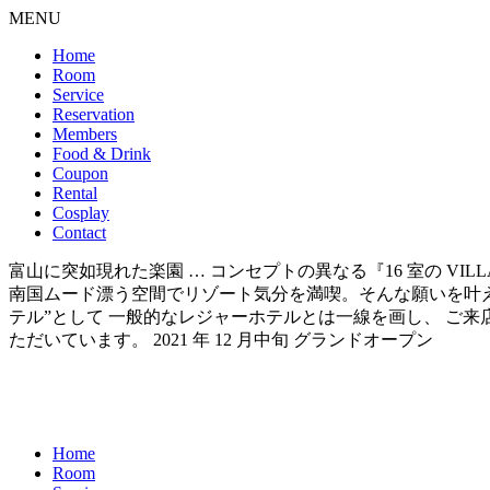
MENU
Home
Room
Service
Reservation
Members
Food & Drink
Coupon
Rental
Cosplay
Contact
富山に突如現れた楽園 … コンセプトの異なる『16 室の VI
南国ムード漂う空間でリゾート気分を満喫。そんな願いを叶えられるのが 『
テル”として 一般的なレジャーホテルとは一線を画し、 ご
ただいています。 2021 年 12 月中旬 グランドオープン
Home
Room