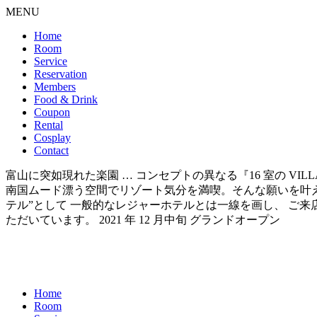
MENU
Home
Room
Service
Reservation
Members
Food & Drink
Coupon
Rental
Cosplay
Contact
富山に突如現れた楽園 … コンセプトの異なる『16 室の VI
南国ムード漂う空間でリゾート気分を満喫。そんな願いを叶えられるのが 『
テル”として 一般的なレジャーホテルとは一線を画し、 ご
ただいています。 2021 年 12 月中旬 グランドオープン
Home
Room