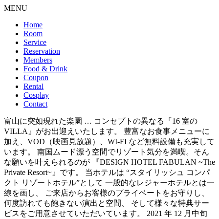
MENU
Home
Room
Service
Reservation
Members
Food & Drink
Coupon
Rental
Cosplay
Contact
富山に突如現れた楽園 … コンセプトの異なる『16 室の
VILLA』がお出迎えいたします。 豊富なお食事メニューに
加え、VOD（映画見放題）、WI-FI など無料設備も充実して
います。 南国ムード漂う空間でリゾート気分を満喫。そん
な願いを叶えられるのが 『DESIGN HOTEL FABULAN ~The
Private Resort~』です。 当ホテルは “スタイリッシュ コンパ
クト リゾートホテル”として 一般的なレジャーホテルとは一
線を画し、 ご来店からお客様のプライベートをお守りし、
何度訪れても飽きない演出と空間、 そして様々な特典サー
ビスをご用意させていただいています。 2021 年 12 月中旬